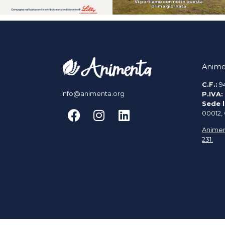
Anime
C.F.:
9
info@animenta.org
P.IVA:
Sede l
00012,
Animen
231.