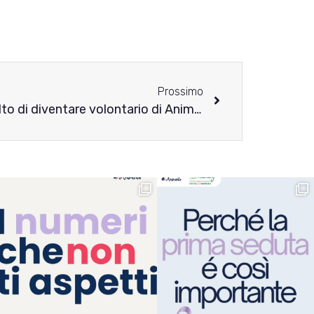
Prossimo
Il mio viaggio: come ho scelto di diventare volontario di Animenta