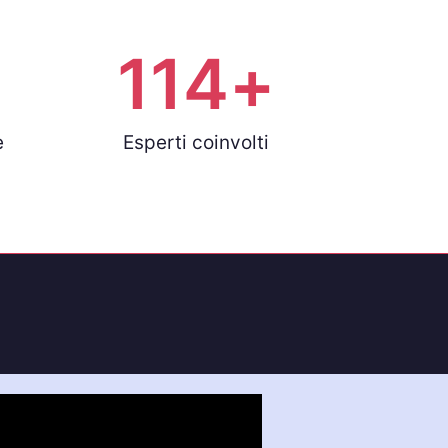
+
114
+
e
Esperti coinvolti