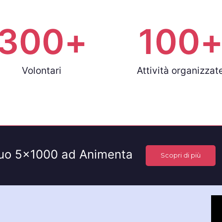
300
+
100
Volontari
Attività organizzat
tuo 5×1000 ad Animenta
Scopri di più