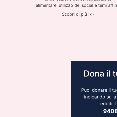
alimentare, utilizzo dei social e temi affin
Scopri di più >>
Dona il 
Puoi donare il 
indicando sulla
redditi i
940