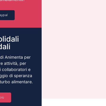
aypal
lidali
ali
i di Animenta per
 attività, per
i collaboratori e
ggio di speranza
sturbo alimentare.
più