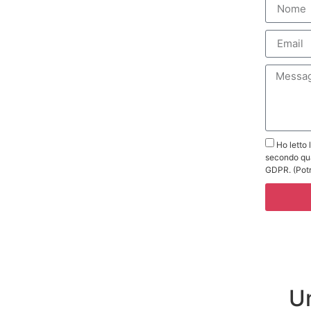
Ho letto 
secondo qua
GDPR. (Potr
Un