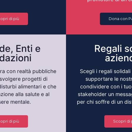
opri di più
Dona con P
de, Enti e
Regali so
dazioni
aziend
ra con realtà pubbliche
Scegli i regali solidal
svolgere progetti di
supportare le nostre
isturbi alimentari e che
condividere con i tuo
ione alla salute e al
stakeholder un messa
ere mentale.
per chi soffre di un di
opri di più
Scopri di 