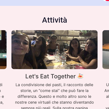
Attività
Let's Eat Together
di
La condivisione dei pasti, il racconto delle
U
n
storie, un “come stai” che può fare la
Am
o e
differenza. Questo e molto altro sono le
a
a,
nostre cene virtuali che stanno diventando
sempre più reali. Sulla nostra pagina
v