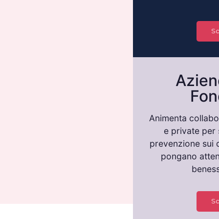
Sc
Azien
Fon
Animenta collabo
e private per 
prevenzione sui d
pongano attenz
beness
Sc