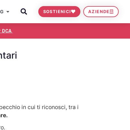
OG
SOSTIENICI
AZIENDE
er DCA
tari
cchio in cui ti riconosci, tra i
re.
ro.