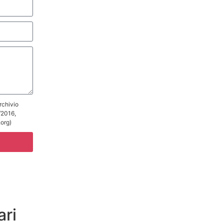
rchivio
/2016,
.org)
ari