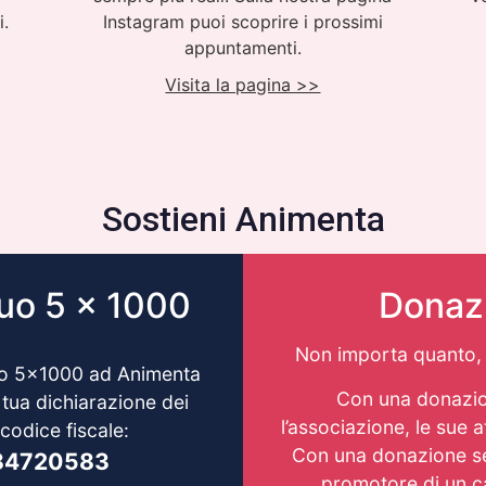
i.
Instagram puoi scoprire i prossimi
appuntamenti.
Visita la pagina >>
Sostieni Animenta
tuo 5 x 1000
Donaz
Non importa quanto, 
tuo 5×1000 ad Animenta
Con una donazio
 tua dichiarazione dei
l’associazione, le sue at
l codice fiscale:
Con una donazione sei
84720583
promotore di un 