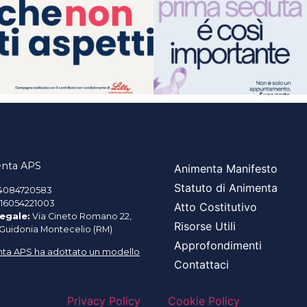
nta APS
Animenta Manifesto
Statuto di Animenta
4084720583
16054221003
Atto Costitutivo
egale:
Via Cineto Romano 22,
Risorse Utili
 Guidonia Montecelio (RM)
Approfondimenti
ta APS ha adottato un modello
Contattaci
Privacy Policy
Cookie Policy