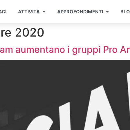
ACI
ATTIVITÀ
APPROFONDIMENTI
BL
bre 2020
am aumentano i gruppi Pro A