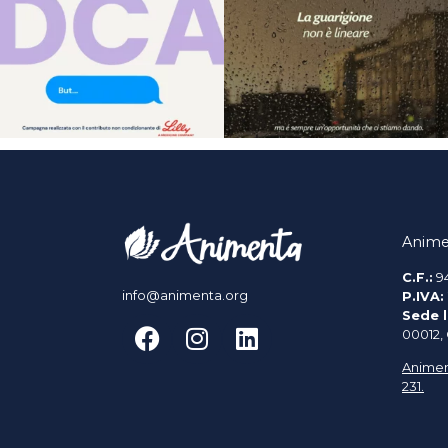
Anime
C.F.:
9
info@animenta.org
P.IVA:
Sede l
00012,
Animen
231.