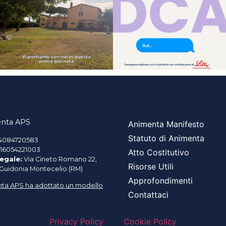
nta APS
Animenta Manifesto
Statuto di Animenta
4084720583
16054221003
Atto Costitutivo
egale:
Via Cineto Romano 22,
Risorse Utili
 Guidonia Montecelio (RM)
Approfondimenti
ta APS ha adottato un modello
Contattaci
Privacy Policy
Cookie Policy