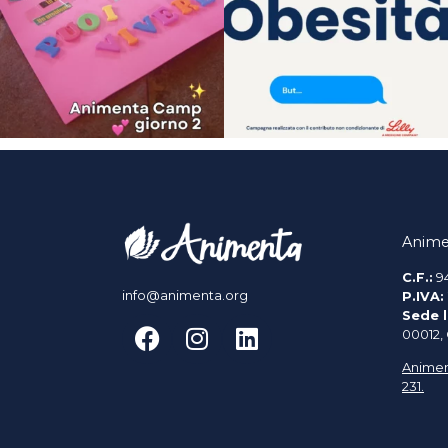
Anime
C.F.:
9
info@animenta.org
P.IVA:
Sede l
00012,
Animen
231.