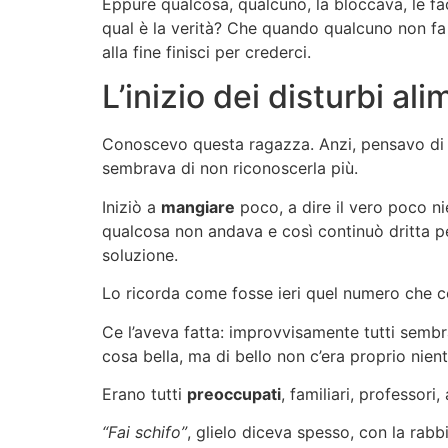
Eppure qualcosa, qualcuno, la bloccava, le f
qual è la verità? Che quando qualcuno non fa a
alla fine finisci per crederci.
L’inizio dei disturbi ali
Conoscevo questa ragazza. Anzi, pensavo di 
sembrava di non riconoscerla più.
Iniziò a
mangiare
poco, a dire il vero poco nie
qualcosa non andava e così continuò dritta pe
soluzione.
Lo ricorda come fosse ieri quel numero che 
Ce l’aveva fatta: improvvisamente tutti sembr
cosa bella, ma di bello non c’era proprio nien
Erano tutti
preoccupati
, familiari, professori
“Fai schifo”
, glielo diceva spesso, con la rabb