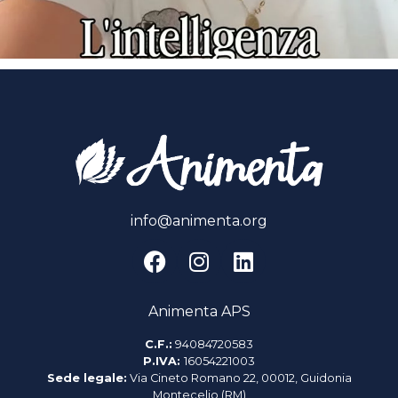
info@animenta.org
Animenta APS
C.F.:
94084720583
P.IVA:
16054221003
Sede legale:
Via Cineto Romano 22, 00012, Guidonia
Montecelio (RM)