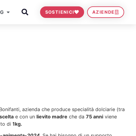
OG
SOSTIENICI
AZIENDE
Bonifanti, azienda che produce specialità dolciarie (tra
scelta
e con un
lievito madre
che da
75 anni
viene
ato di
1kg.
e-animenta-2024
. Se hai bisogno di un supporto