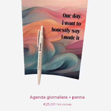
Agenda giornaliera + penna
€
25,00
IVA inclusa