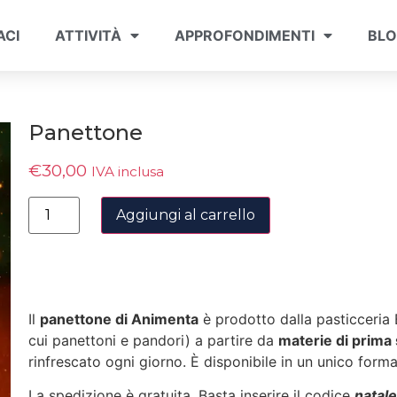
ACI
ATTIVITÀ
APPROFONDIMENTI
BL
Panettone
€
30,00
IVA inclusa
Aggiungi al carrello
Il
panettone di Animenta
è prodotto dalla pasticceria 
cui panettoni e pandori) a partire da
materie di prima 
rinfrescato ogni giorno. È disponibile in un unico form
La spedizione è gratuita. Basta inserire il codice
natal