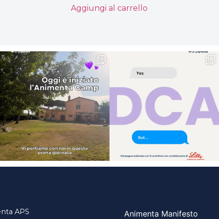
Aggiungi al carrello
nta APS
Animenta Manifesto