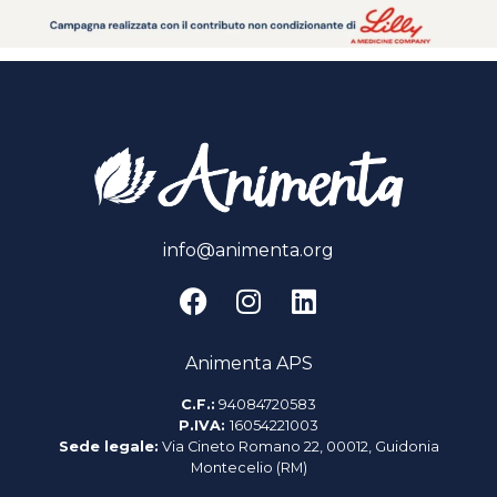
info@animenta.org
Animenta APS
C.F.:
94084720583
P.IVA:
16054221003
Sede legale:
Via Cineto Romano 22, 00012, Guidonia
Montecelio (RM)