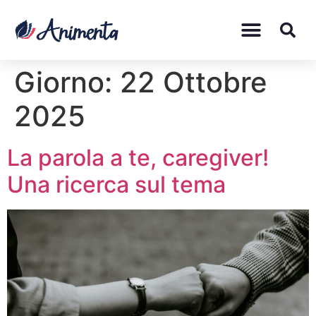
Giorno:
22 Ottobre
2025
La parola a te, caregiver!
Una ricerca sul tema