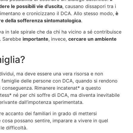
re le possibili vie d’uscita
, causano dissapori tra i
alimentano e cronicizzano il DCA. Allo stesso modo,
è
re della sofferenza sintomatologica
.
a in tale spirale che da chi ha vicino a sé contribuisce
. Sarebbe
importante
, invece,
cercare un ambiente
miglia?
ndividui, ma deve essere una vera risorsa e non
le famiglie delle persone con DCA, quando si rendono
 di conseguenza. Rimanere incatenat* a questo
tess* né per chi soffre di DCA, ma diventa inevitabile
erivante dall’impotenza sperimentata.
re accanto dei familiari in grado di mettersi
e cosa possano sentire, imparare a vivere in quel
le difficoltà.