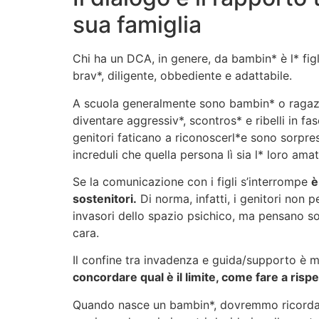
sua famiglia
Chi ha un DCA, in genere, da bambin* è l* fig
brav*, diligente, obbediente e adattabile.
A scuola generalmente sono bambin* o ragazz
diventare aggressiv*, scontros* e ribelli in fa
genitori faticano a riconoscerl*e sono sorpresi
increduli che quella persona lì sia l* loro amat*
Se la comunicazione con i figli s’interrompe
è
sostenitori.
Di norma, infatti, i genitori non p
invasori dello spazio psichico, ma pensano so
cara.
Il confine tra invadenza e guida/supporto è 
concordare qual è il limite, come fare a risp
Quando nasce un bambin*, dovremmo ricordar