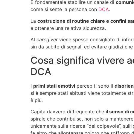
È fondamentale stabilire un canale di
comunic
come si sente la persona con
DCA
.
La
costruzione di routine chiare e confini san
e ottenere una relativa sicurezza.
Al
caregiver
viene spesso consigliato di infor
sin da subito di segnali ed evitare giudizi ch
Cosa significa vivere 
DCA
I
primi stati emotivi
percepiti sono il
disorie
si è sempre stati abituati viene totalmente s
è più.
Capita davvero di frequente che
il senso di 
spirale che contribuisc, non solo a mantenere,
unicamente sulla ricerca “del colpevole”, sull
fa altro che allontanare coloro che soffrono d