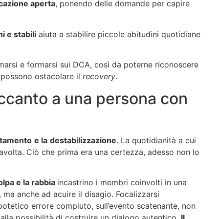
azione aperta
, ponendo delle domande per capire
i e stabili
aiuta a stabilire piccole abitudini quotidiane
marsi e formarsi sui DCA, così da poterne riconoscere
e possono ostacolare il
recovery
.
accanto a una persona con
ntamento
e la
destabilizzazione
. La quotidianità a cui
travolta. Ciò che prima era una certezza, adesso non lo
colpa e la rabbia
incastrino i membri coinvolti in una
 ma anche ad acuire il disagio. Focalizzarsi
’ipotetico errore compiuto, sull’evento scatenante, non
alla possibilità di costruire un dialogo autentico.
Il