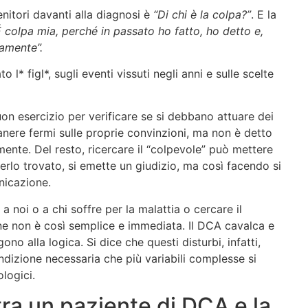
itori davanti alla diagnosi è
“Di chi è la colpa?”
. E la
É colpa mia, perché in passato ho fatto, ho detto e,
samente”.
l* figl*, sugli eventi vissuti negli anni e sulle scelte
on esercizio per verificare se si debbano attuare dei
ere fermi sulle proprie convinzioni, ma non è detto
ente. Del resto, ricercare il “colpevole” può mettere
erlo trovato, si emette un giudizio, ma così facendo si
nicazione.
 noi o a chi soffre per la malattia o cercare il
ione non è così semplice e immediata. Il DCA cavalca e
no alla logica. Si dice che questi disturbi, infatti,
ondizione necessaria che più variabili complesse si
logici.
 tra un paziente di DCA e la