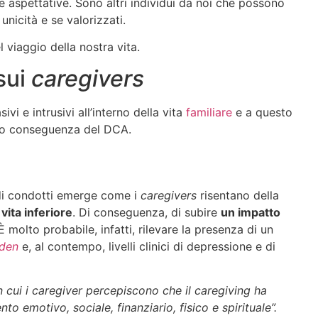
re aspettative. Sono altri individui da noi che possono
 unicità e se valorizzati.
 viaggio della nostra vita.
sui
caregivers
vi e intrusivi all’interno della vita
familiare
e a questo
sono conseguenza del DCA.
tudi condotti emerge come i
caregivers
risentano della
 vita inferiore
. Di conseguenza, di subire
un impatto
 È molto probabile, infatti, rilevare la presenza di un
den
e, al contempo, livelli clinici di depressione e di
in cui i caregiver percepiscono che il caregiving ha
o emotivo, sociale, finanziario, fisico e spirituale”.