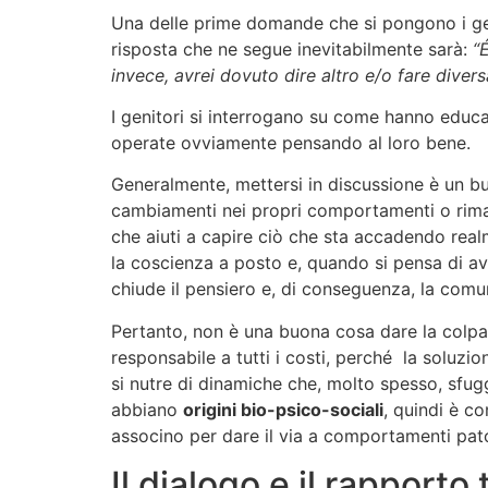
Una delle prime domande che si pongono i gen
risposta che ne segue inevitabilmente sarà:
“
invece, avrei dovuto dire altro e/o fare diver
I genitori si interrogano su come hanno educato 
operate ovviamente pensando al loro bene.
Generalmente, mettersi in discussione è un bu
cambiamenti nei propri comportamenti o riman
che aiuti a capire ciò che sta accadendo realm
la coscienza a posto e, quando si pensa di av
chiude il pensiero e, di conseguenza, la comu
Pertanto, non è una buona cosa dare la colpa a
responsabile a tutti i costi, perché la soluz
si nutre di dinamiche che, molto spesso, sfuggo
abbiano
origini bio-psico-sociali
, quindi è c
associno per dare il via a comportamenti pato
Il dialogo e il rapporto