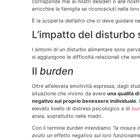
corrisponde mai ai nostri desideri o alle nost
arricchire la famiglia se riconosciuti nella loro
È la
scoperta dell’altro
che ci deve guidare nel
L’impatto del disturbo 
I sintomi di un disturbo alimentare sono pervasi
si aggiungono le difficoltà relazionali che 
Il
burden
Oltre all’elevata emotività espressa, dagli s
situazione che vivono da avere
una qualità di
negativo sul proprio benessere individuale
.
elevato livello di distress psicologico e di
bur
ansia, soprattutto nelle madri.
Con il termine
burden
intendiamo
“la misura 
avuto un effetto negativo sul loro funzionament