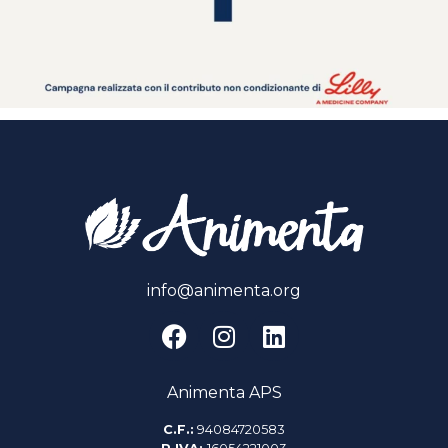
info@animenta.org
Animenta APS
C.F.:
94084720583