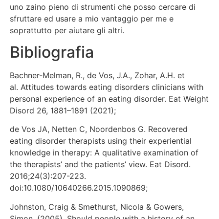
uno zaino pieno di strumenti che posso cercare di
sfruttare ed usare a mio vantaggio per me e
soprattutto per aiutare gli altri.
Bibliografia
Bachner-Melman, R., de Vos, J.A., Zohar, A.H. et
al. Attitudes towards eating disorders clinicians with
personal experience of an eating disorder. Eat Weight
Disord 26, 1881–1891 (2021);
de Vos JA, Netten C, Noordenbos G. Recovered
eating disorder therapists using their experiential
knowledge in therapy: A qualitative examination of
the therapists’ and the patients’ view. Eat Disord.
2016;24(3):207-223.
doi:10.1080/10640266.2015.1090869;
Johnston, Craig & Smethurst, Nicola & Gowers,
Simon. (2005). Should people with a history of an