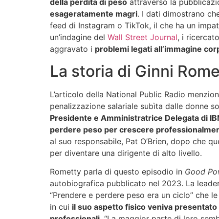
della perdita di peso
attraverso la pubblicaz
esageratamente magri
. I dati dimostrano ch
feed di Instagram o TikTok, il che ha un impat
un’indagine del
Wall Street Journal
, i ricerca
aggravato i
problemi legati all’immagine co
La storia di Ginni Rome
L’articolo della National Public Radio menzion
penalizzazione salariale subìta dalle donne so
Presidente e Amministratrice Delegata di I
perdere peso per crescere professionalme
al suo responsabile, Pat O’Brien, dopo che que
per diventare una dirigente di alto livello.
Rometty parla di questo episodio in
Good Po
autobiografica pubblicato nel 2023. La leader
“Prendere e perdere peso era un ciclo” che le 
in cui
il suo aspetto fisico veniva presentato
professionali
. “La maggior parte di loro semb