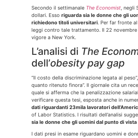
Secondo il settimanale
The Economist
, negli 
dollari. Esso
riguarda sia le donne che gli uo
richiedono titoli universitari
. Per far fronte a
leggi contro tale trattamento. Il 22 novembre
vigore a New York.
L’analisi di
The Econom
dell’
obesity pay gap
“Il costo della discriminazione legata al peso”
quanto ritenuto finora”. Il giornale cita un rec
quale si afferma che la penalizzazione salaria
verificare questa tesi, esposta anche in nume
dati riguardanti 23mila lavoratori dell’Amer
of Labor Statistics. I risultati dell’analisi sug
sia le donne che gli uomini dal punto di vist
I dati presi in esame riguardano uomini e don