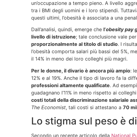
un’occupazione a tempo pieno. A livello aggre
tra i BMI degli uomini e i loro stipendi. Tuttav
questi ultimi, l’obesità è associata a una penal
Dall’analisi, quindi, emerge che
l’
obesity pay 
livello di istruzione
; tale conclusione vale pe
proporzionalmente al titolo di studio
. I risu
l’obesità comporta salari più bassi del 5%, 
il 14% in meno dei loro colleghi più magri.
Per le donne, il divario è ancora più ampio
: 
12% e al 19%. Anche il tipo di lavoro fa la dif
professioni altamente qualificate
. Ad esempio
guadagnano l’11% in meno rispetto ai colleghi 
costi totali della discriminazione salariale as
The Economist
, tali costi si attestano a
70 mil
Lo stigma sul peso è d
Secondo un recente articolo della
National P