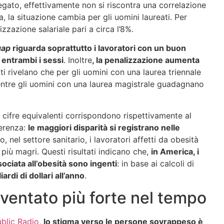
gato, effettivamente non si riscontra una correlazione
ia, la situazione cambia per gli uomini laureati. Per
izzazione salariale pari a circa l’8%.
gap
riguarda soprattutto i lavoratori con un buon
r
entrambi i sessi
. Inoltre
, la penalizzazione aumenta
ltati rivelano che per gli uomini con una laurea triennale
mentre gli uomini con una laurea magistrale guadagnano
le cifre equivalenti corrispondono rispettivamente al
ferenza:
le maggiori disparità si registrano nelle
, nel settore sanitario, i lavoratori affetti da obesità
più magri. Questi risultati indicano che,
in America, i
sociata all’obesità sono ingenti
: in base ai calcoli di
iardi di dollari all’anno
.
iventato più forte nel tempo
ublic Radio
,
lo stigma verso le persone sovrappeso è