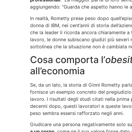
aggiungendo: “Guarda che aspetto hanno le alt
In realtà, Rometty prese peso dopo quell’epis
donna di IBM, nei cent’anni di storia dell’azie
che la leader li ricorda ancora chiaramente a t
lavoro, le donne subiscano giudizi più severi r
sottolinea che la situazione non è cambiata n
Cosa comporta l’
obesi
all’economia
Se, da un lato, la storia di Ginni Rometty parl
fornisce un esempio concreto del pregiudizio
lavoro. I risultati degli studi citati nella pri
decenni dopo, questi lavoratori e queste lavor
peso sembra essersi rafforzato negli anni.
Giudicare una persona negativamente solo sul
a un corpo
, come se il suo valore fosse dat