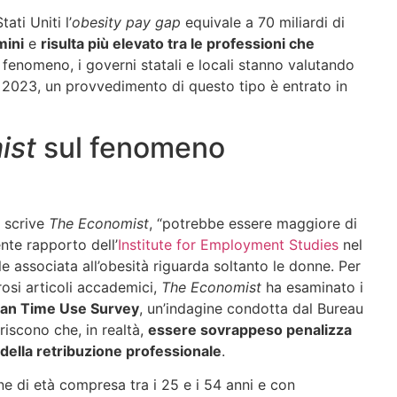
Stati Uniti l’
obesity pay gap
equivale a 70 miliardi di
mini
e
risulta più elevato tra le professioni che
l fenomeno, i governi statali e locali stanno valutando
 2023, un provvedimento di questo tipo è entrato in
ist
sul fenomeno
, scrive
The Economist
, “potrebbe essere maggiore di
ente rapporto dell’
Institute for Employment Studies
nel
le associata all’obesità riguarda soltanto le donne. Per
rosi articoli accademici,
The Economist
ha esaminato i
ican Time Use Survey
, un’indagine condotta dal Bureau
geriscono che, in realtà,
essere sovrappeso penalizza
a della retribuzione professionale
.
ne di età compresa tra i 25 e i 54 anni e con