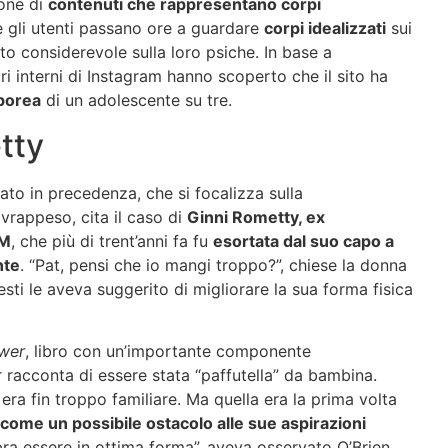
ione di
contenuti che rappresentano corpi
e gli utenti passano ore a guardare
corpi idealizzati
sui
to considerevole sulla loro psiche. In base a
tori interni di Instagram hanno scoperto che il sito ha
rporea
di un adolescente su tre.
tty
ato in precedenza, che si focalizza sulla
vrappeso, cita il caso di
Ginni Rometty, ex
BM
, che più di trent’anni fa fu
esortata dal suo capo a
nte
. “Pat, pensi che io mangi troppo?”, chiese la donna
sti le aveva suggerito di migliorare la sua forma fisica
wer
, libro con un’importante componente
 racconta di essere stata “paffutella” da bambina.
era fin troppo familiare. Ma quella era la prima volta
 come un possibile ostacolo alle sue aspirazioni
ra essere in ottima forma”, aveva osservato O’Brien,