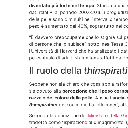
diventato più forte nel tempo
. Stando a uno 
dati relativi al periodo 2007-2016, i pregiudizi
della pelle sono diminuiti nell’intervallo temp
peso è aumentato del 40%, soprattutto nel co
“È davvero preoccupante che lo stigma sul 
di persone che lo subisce”, sottolinea Tessa C
l’Università di Harvard che ha analizzato i dat
percentuale di adulti statunitensi affetti da ob
Il ruolo della
thinspirat
Sebbene non sia chiaro che cosa abbia raffor
sia dovuto alla
percezione che il peso corpore
razza o del colore della pelle
. Anche i
social
thinspiration
dei social media influencer”, affe
Secondo la definizione del
Ministero della Giu
tradotto come “ispirazione al dimagrimento”),