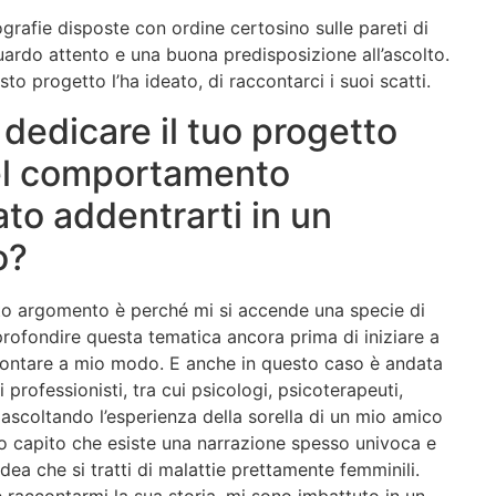
ografie disposte con ordine certosino sulle pareti di
uardo attento e una buona predisposizione all’ascolto.
sto progetto l’ha ideato, di raccontarci i suoi scatti.
dedicare il tuo progetto
del comportamento
to addentrarti in un
o?
o argomento è perché mi si accende una specie di
pprofondire questa tematica ancora prima di iniziare a
ccontare a mio modo. E anche in questo caso è andata
professionisti, tra cui psicologi, psicoterapeuti,
, ascoltando l’esperienza della sorella di un mio amico
Ho capito che esiste una narrazione spesso univoca e
idea che si tratti di malattie prettamente femminili.
raccontarmi la sua storia, mi sono imbattuto in un