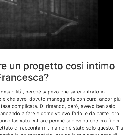
ire un progetto così intimo
 Francesca?
onsabilità, perché sapevo che sarei entrato in
te e che avrei dovuto maneggiarla con cura, ancor più
a fase complicata. Di rimando, però, avevo ben saldi
o andando a fare e come volevo farlo, e da parte loro
anno lasciato entrare perché sapevano che ero lì per
cettato di raccontarmi, ma non è stato solo questo. Tra
, anche io ho raccontato loro delle mie esperienze di