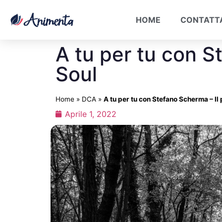
HOME
CONTATT
A tu per tu con S
Soul
Home
»
DCA
»
A tu per tu con Stefano Scherma – Il
Aprile 1, 2022