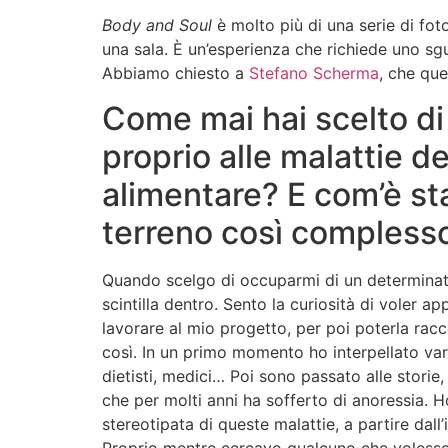
Body and Soul
è molto più di una serie di fot
una sala. È un’esperienza che richiede uno sg
Abbiamo chiesto a
Stefano Scherma
, che que
Come mai hai scelto di 
proprio alle malattie 
alimentare? E com’è sta
terreno così compless
Quando scelgo di occuparmi di un determinat
scintilla dentro. Sento la curiosità di voler a
lavorare al mio progetto, per poi poterla ra
così. In un primo momento ho interpellato vari 
dietisti, medici… Poi sono passato alle storie
che per molti anni ha sofferto di anoressia. 
stereotipata di queste malattie, a partire dall’
Proprio mentre cercavo qualcuno che volesse 