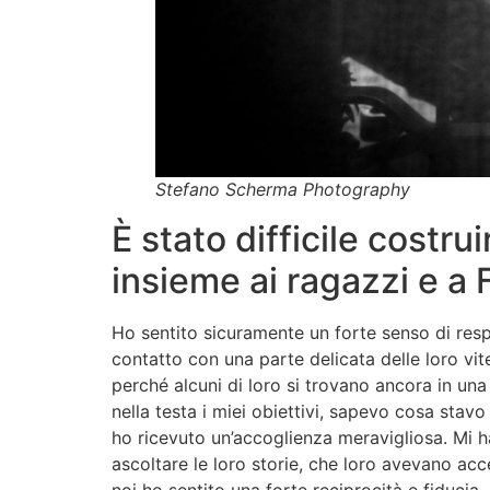
Stefano Scherma Photography
È stato difficile costru
insieme ai ragazzi e a
Ho sentito sicuramente un forte senso di resp
contatto con una parte delicata delle loro vi
perché alcuni di loro si trovano ancora in un
nella testa i miei obiettivi, sapevo cosa stav
ho ricevuto un’accoglienza meravigliosa. Mi h
ascoltare le loro storie, che loro avevano ac
noi ho sentito una forte reciprocità e fiducia