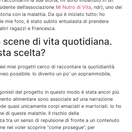
sidente dell’associazione
Mi Nutro di Vita
, ndr), uno dei
oria con la malattia. Da qui è iniziato tutto: ho
le mie foto, è stato subito entusiasta di prendere
altri ragazzi e Francesca.
o scene di vita quotidiana.
sta scelta?
ei miei progetti cerco di raccontare la quotidianità
aneo possibile. Io divento un po’ un soprammobile,
agonisti del progetto in questo modo è stata ancor più
mento alimentare sono associate ad una narrazione
ede quasi unicamente corpi emaciati e martoriati. Io ho
 di queste malattie. Il rischio della
a tra un senso di repulsione di fronte a un contenuto
one nel voler scoprire “come prosegue”, per