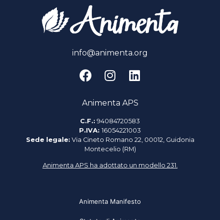
info@animenta.org
Animenta APS
C.F.:
94084720583
P.IVA:
16054221003
Sede legale:
Via Cineto Romano 22, 00012, Guidonia
Montecelio (RM)
Animenta APS ha adottato un modello 231.
Animenta Manifesto