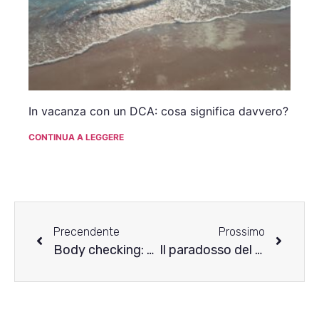
In vacanza con un DCA: cosa significa davvero?
CONTINUA A LEGGERE
Precendente
Prossimo
Body checking: di cosa si tratta e come impatta la nostra salute mentale?
Il paradosso del piacere: come il “tocco gentile” aiuta contro l’anoressia