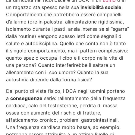
La difficoltà nel riconoscere un DCA in un
uomo
o in
un ragazzo sta spesso nella sua
invisibilità sociale
.
Comportamenti che potrebbero essere campanelli
d’allarme (ore in palestra, alimentazione rigidissima,
isolamento durante i pasti, ansia intensa se si “sgarra”
dalla routine) vengono spesso letti come segnali di
salute e autodisciplina. Quello che conta non è tanto
il singolo comportamento, ma il pattern complessivo:
quanto spazio occupa il cibo e il corpo nella vita di
una persona? Quanto interferirebbe il saltare un
allenamento con il suo umore? Quanto la sua
autostima dipende dalla forma fisica?
Dal punto di vista fisico, i DCA negli uomini portano
a
conseguenze
serie: rallentamento della frequenza
cardiaca, calo del testosterone, perdita di massa
ossea con aumento del rischio di fratture,
affaticamento cronico, problemi gastrointestinali.
Una frequenza cardiaca molto bassa, ad esempio,
potrebbe essere attribuita a un ottimo livello di