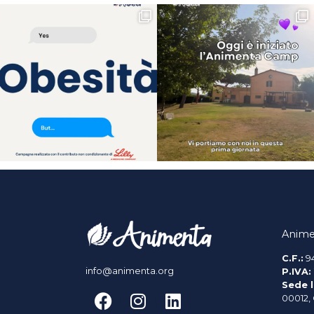
Anime
C.F.:
9
info@animenta.org
P.IVA:
Sede l
00012,