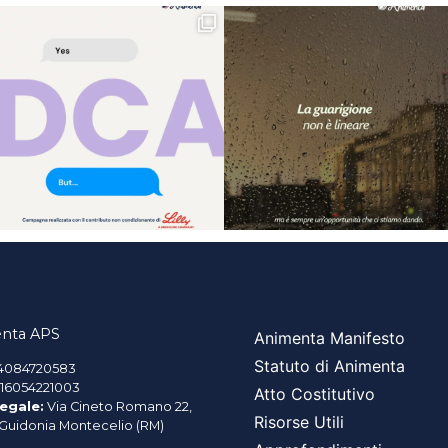
nta APS
Animenta Manifesto
Statuto di Animenta
4084720583
16054221003
Atto Costitutivo
egale:
Via Cineto Romano 22,
Risorse Utili
 Guidonia Montecelio (RM)