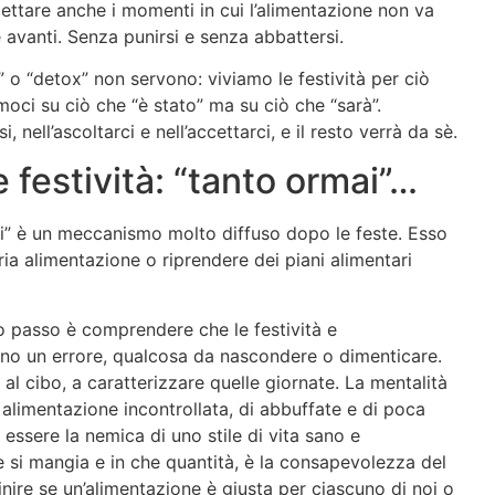
cettare anche i momenti in cui l’alimentazione non va
avanti. Senza punirsi e senza abbattersi.
e” o “detox” non servono: viviamo le festività per ciò
oci su ciò che “è stato” ma su ciò che “sarà”.
 nell’ascoltarci e nell’accettarci, e il resto verrà da sè.
 festività: “tanto ormai”…
ai” è un meccanismo molto diffuso dopo le feste. Esso
ria alimentazione o riprendere dei piani alimentari
o passo è comprendere che le festività e
sono un errore, qualcosa da nascondere o dimenticare.
re al cibo, a caratterizzare quelle giornate. La mentalità
 alimentazione incontrollata, di abbuffate e di poca
essere la nemica di uno stile di vita sano e
 si mangia e in che quantità, è la consapevolezza del
inire se un’alimentazione è giusta per ciascuno di noi o