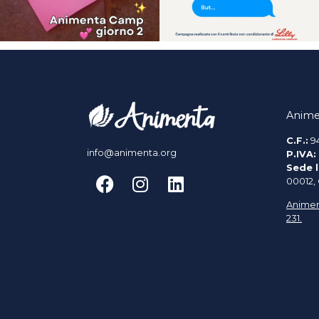
Anime
C.F.:
9
info@animenta.org
P.IVA:
Sede l
00012,
Animen
231.