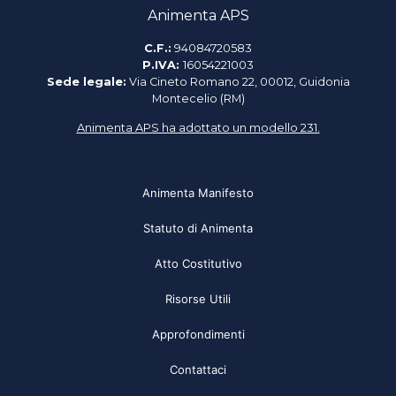
Animenta APS
C.F.:
94084720583
P.IVA:
16054221003
Sede legale:
Via Cineto Romano 22, 00012, Guidonia
Montecelio (RM)
Animenta APS ha adottato un modello 231.
Animenta Manifesto
Statuto di Animenta
Atto Costitutivo
Risorse Utili
Approfondimenti
Contattaci