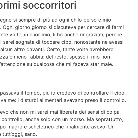
rimi soccorritori
 spegnersi sempre di più ad ogni chilo perso e mio
. Ogni giorno giorno si discuteva per cercare di farmi
te volte, in cuor mio, li ho anche ringraziati, perché
i sarei sognata di toccare cibo, nonostante ne avessi
lcun altro davanti. Certo, tante volte avrebbero
za e meno rabbia: del resto, spesso il mio non
l’attenzione su qualcosa che mi faceva star male.
 passava il tempo, più io credevo di controllare il cibo.
a me: i disturbi alimentari avevano preso il controllo.
evo che non mi sarei mai liberata dei sensi di colpa
o controllo, anche solo con un morso. Ma soprattutto,
rpo magro e scheletrico che finalmente avevo. Un
 tutt’oggi, sano.