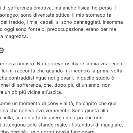
i di sofferenza emotiva, ma anche fisica: ho perso il
oesofageo, sono diventata stitica. Il mio stomaco fa
i dal freddo, i miei capelli si sono danneggiati. Insomma
 ad oggi sono fonte di preoccupazione, erano per me
ema magrezza.
e
vere era rimasto. Non potevo rischiare la mia vita: ecco
i lei mi racconta che quando mi incontrò la prima volta
à che contraddistingue noi giovani. In quello studio è
tunnel di sofferenza, che, dopo più di un anno, non
e un pò più vicina all’uscita.
 come un momento di convivialità, ho capito che quel
ina che non volevo veramente. Sono giunta alla
 nulla, se non a farmi avere un corpo che non
i ottengono solo stando male, rifiutandosi di mangiare,
ibo perché il mio corpo possa funzionare.