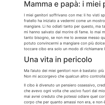
Mamma e papà: i miei p
I miei genitori soffrivano con me: li ho visti
fratello ha iniziato a vedermi come un mostro
mangiare. Li ho odiati tanto per questo, ma tan
mi hanno salvato dal morire di fame. Io mai m
tanto bisogno, se non me lo avesse messo qua
potuto convincermi a mangiare con più dolcez
toccare cibo era solo un modo di richiamare 
Una vita in pericolo
Ma l’aiuto dei miei genitori non è bastato: più
Non mi accorgevo che qualcun altro controllav
Il cibo è divenuto un pensiero ossessivo, cred
che avevo ogni volta che uscivo fuori dal mi
mai avrei creduto che potessi odiare quel co
corpo che per quanto amassi non era, e non è