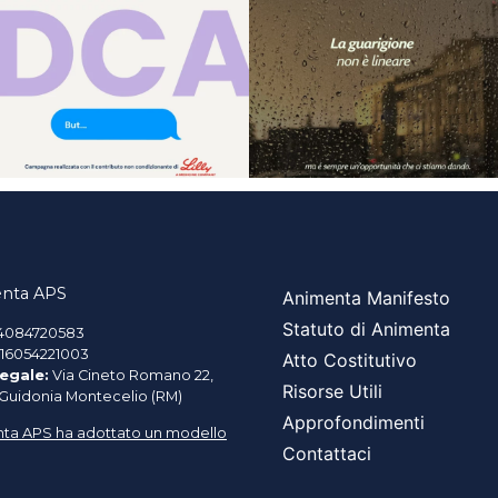
nta APS
Animenta Manifesto
Statuto di Animenta
4084720583
16054221003
Atto Costitutivo
egale:
Via Cineto Romano 22,
Risorse Utili
 Guidonia Montecelio (RM)
Approfondimenti
ta APS ha adottato un modello
Contattaci