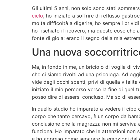
Gli ultimi 5 anni, non solo sono stati sommers
ciclo
, ho iniziato a soffrire di reflusso gastr
molta difficoltà a digerire, ho sempre i brivid
ho rischiato il ricovero, ma queste cose che
fonte di gioia: erano il segno della mia estr
Una nuova soccorritric
Ma, in fondo in me, un briciolo di voglia di vi
che ci siamo rivolti ad una psicologa. Ad ogg
vide degli occhi spenti, privi di quella vitalit
iniziato il mio percorso verso la fine di quel 
posso dire di essersi concluso. Ma so di esser
In quello studio ho imparato a vedere il cibo
corpo che tanto cercavo, è un corpo da bamb
conclusione che la magrezza non mi serviva a
funziona. Ho imparato che le attenzioni non s
e ho appreso come separare le emozioni dal c