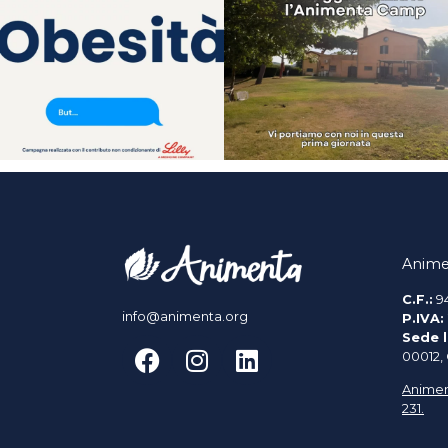
Anime
C.F.:
9
info@animenta.org
P.IVA:
Sede l
00012,
Animen
231.