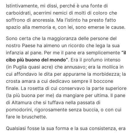
Istintivamente, mi dissi, perché è una fonte di
carboidrati, acerrimi nemici di molti di coloro che
soffrono di anoressia. Ma l’istinto ha presto fatto
spazio alla memoria e, con lei, sono emerse le cause.
Sono certa che la maggioranza delle persone del
nostro Paese ha almeno un ricordo che lega la sua
infanzia al pane. Per me il pane era semplicemente
“il
cibo più buono del mondo”
. Era il profumo intenso
(in Puglia quasi acre) che annusavo; era la mollica in
cui affondavo le dita per appurarne la morbidezza; la
crosta amara a cui dedicavo sempre il boccone
finale. La rosetta di cui conservavo la parte superiore
(la più buona per me) da mangiare per ultima. Il pane
di Altamura che si tuffava nella passata di
pomodorini, rigorosamente senza buccia, o con cui
fare le bruschette.
Qualsiasi fosse la sua forma e la sua consistenza, era