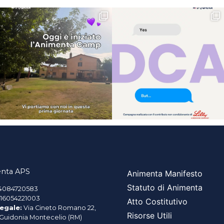
nta APS
Animenta Manifesto
Statuto di Animenta
4084720583
16054221003
Atto Costitutivo
egale:
Via Cineto Romano 22,
Risorse Utili
 Guidonia Montecelio (RM)