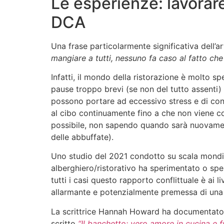
Le esperienze: lavorare
DCA
Una frase particolarmente significativa dell’ar
mangiare a tutti, nessuno fa caso al fatto che 
Infatti, il mondo della ristorazione è molto sp
pause troppo brevi (se non del tutto assenti) e
possono portare ad eccessivo stress e di con
al cibo continuamente fino a che non viene co
possibile, non sapendo quando sarà nuovame
delle abbuffate).
Uno studio del 2021 condotto su scala mondia
alberghiero/ristorativo ha sperimentato o spe
tutti i casi questo rapporto conflittuale è ai
allarmante e potenzialmente premessa di una 
La scrittrice Hannah Howard ha documentato la
scritto
“Il banchetto: vero amore in cucina e fu