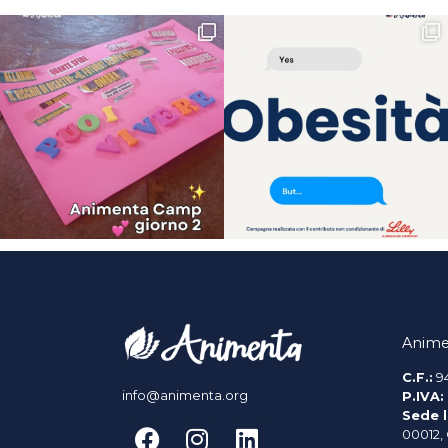
Anime
C.F.:
9
info@animenta.org
P.IVA:
Sede l
00012,