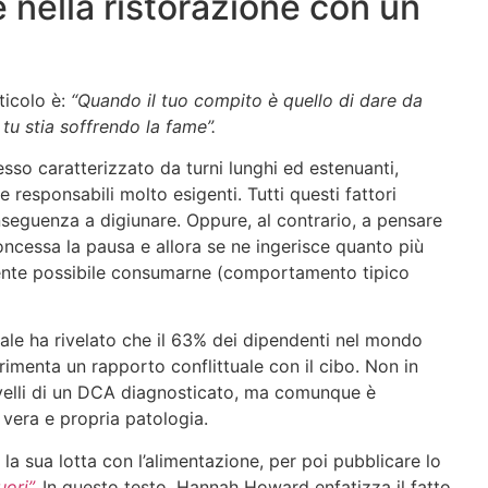
 nella ristorazione con un
ticolo è:
“Quando il tuo compito è quello di dare da
tu stia soffrendo la fame”.
esso caratterizzato da turni lunghi ed estenuanti,
 responsabili molto esigenti. Tutti questi fattori
seguenza a digiunare. Oppure, al contrario, a pensare
ncessa la pausa e allora se ne ingerisce quanto più
nte possibile consumarne (comportamento tipico
le ha rivelato che il 63% dei dipendenti nel mondo
rimenta un rapporto conflittuale con il cibo. Non in
 livelli di un DCA diagnosticato, ma comunque è
vera e propria patologia.
 sua lotta con l’alimentazione, per poi pubblicare lo
ori”.
In questo testo, Hannah Howard enfatizza il fatto