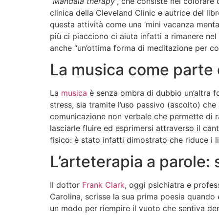
“
Mandala therapy
”, che consiste nel colorare
clinica della Cleveland Clinic e autrice del lib
questa attività come una ‘mini vacanza mentale
più ci piacciono ci aiuta infatti a rimanere nel
anche “un’ottima forma di meditazione per co
La musica come parte d
La
musica
è senza ombra di dubbio un’altra form
stress, sia tramite l’uso passivo (ascolto) che 
comunicazione non verbale che permette di r
lasciarle fluire ed esprimersi attraverso il cant
fisico: è stato infatti dimostrato che riduce i li
L’arteterapia a parole:
Il dottor
Frank Clark
, oggi psichiatra e profes
Carolina, scrisse la sua prima poesia quando 
un modo per riempire il vuoto che sentiva de