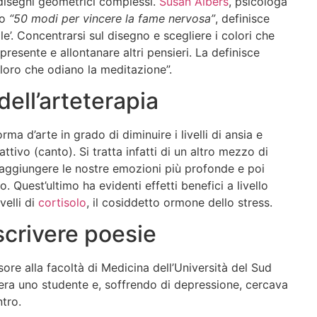
 disegni geometrici complessi.
Susan Albers
, psicologa
ro
“50 modi per vincere la fame nervosa”
, definisce
’. Concentrarsi sul disegno e scegliere i colori che
 presente e allontanare altri pensieri. La definisce
loro che odiano la meditazione”.
ell’arteterapia
a d’arte in grado di diminuire i livelli di ansia e
attivo (canto). Si tratta infatti di un altro mezzo di
aggiungere le nostre emozioni più profonde e poi
o. Quest’ultimo ha evidenti effetti benefici a livello
velli di
cortisolo
, il cosiddetto ormone dello stress.
 scrivere poesie
sore alla facoltà di Medicina dell’Università del Sud
era uno studente e, soffrendo di depressione, cercava
ntro.