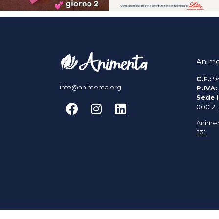
Anime
C.F.:
9
info@animenta.org
P.IVA:
Sede l
00012,
Animen
231.