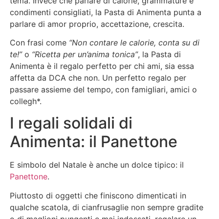
tema. Invece che parlare di calorie, grammature e
condimenti consigliati, la Pasta di Animenta punta a
parlare di amor proprio, accettazione, crescita.
Con frasi come
“Non contare le calorie, conta su di
te!”
o
“Ricetta per un’anima tonica”
, la Pasta di
Animenta è il regalo perfetto per chi ami, sia essa
affetta da DCA che non. Un perfetto regalo per
passare assieme del tempo, con famigliari, amici o
collegh*.
I regali solidali di
Animenta: il Panettone
E simbolo del Natale è anche un dolce tipico: il
Panettone
.
Piuttosto di oggetti che finiscono dimenticati in
qualche scatola, di cianfrusaglie non sempre gradite
o di maglioni pungenti e mai indossati, regalare un