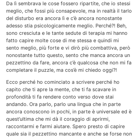
Da lì sembrava le cose fossero ripartite, che io stessi
meglio, che fossi più consapevole, ma in realtà il tarlo
del disturbo era ancora lì e c’è ancora nonostante
adesso stia psicologicamente meglio. Perché?! Beh,
sono cresciuta e le tante sedute di terapia mi hanno
fatto capire molte cose di me stessa e quindi mi
sento meglio, più forte e vi dirò più combattiva, però
nonostante tutto questo, sento che manca ancora un
pezzettino da fare, ancora c’è qualcosa che non mi fa
completare il puzzle, ma cos’è mi chiedo oggi?!
Ecco perché ho cominciato a scrivere perché ho
capito che ti apre la mente, che ti fa scavare in
profondità ti fa rendere conto verso dove stai
andando. Ora parlo, parlo una lingua che in parte
ancora conoscono in pochi, in parte è universale ed è
quest’ultima che mi dà il coraggio di aprirmi,
raccontarmi e farmi aiutare. Spero presto di capire
quale sia il pezzettino mancante e anche se forse non