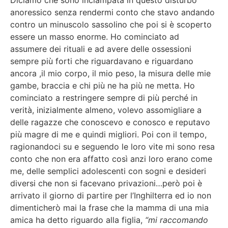
Diciamo che sono inciampata in questo disturbo
anoressico senza rendermi conto che stavo andando
contro un minuscolo sassolino che poi si è scoperto
essere un masso enorme. Ho cominciato ad
assumere dei rituali e ad avere delle ossessioni
sempre più forti che riguardavano e riguardano
ancora ,il mio corpo, il mio peso, la misura delle mie
gambe, braccia e chi più ne ha più ne metta. Ho
cominciato a restringere sempre di più perché in
verità, inizialmente almeno, volevo assomigliare a
delle ragazze che conoscevo e conosco e reputavo
più magre di me e quindi migliori. Poi con il tempo,
ragionandoci su e seguendo le loro vite mi sono resa
conto che non era affatto così anzi loro erano come
me, delle semplici adolescenti con sogni e desideri
diversi che non si facevano privazioni…però poi è
arrivato il giorno di partire per l’Inghilterra ed io non
dimenticherò mai la frase che la mamma di una mia
amica ha detto riguardo alla figlia,
“mi raccomando