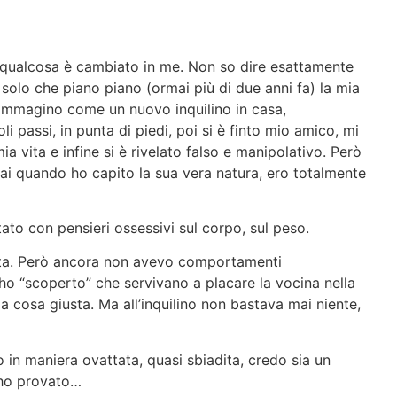
ni qualcosa è cambiato in me. Non so dire esattamente
o solo che piano piano (ormai più di due anni fa) la mia
 immagino come un nuovo inquilino in casa,
li passi, in punta di piedi, poi si è finto mio amico, mi
mia vita e infine si è rivelato falso e manipolativo. Però
ai quando ho capito la sua vera natura, ero totalmente
tato con pensieri ossessivi sul corpo, sul peso.
ata. Però ancora non avevo comportamenti
é ho “scoperto” che servivano a placare la vocina nella
 la cosa giusta. Ma all’inquilino non bastava mai niente,
in maniera ovattata, quasi sbiadita, credo sia un
 ho provato…