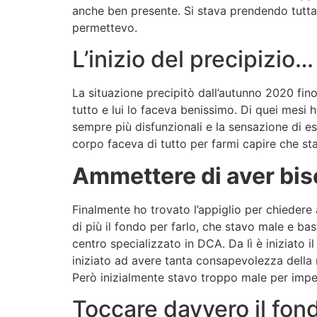
anche ben presente. Si stava prendendo tutta 
permettevo.
L’inizio del precipizio…
La situazione precipitò dall’autunno 2020 fin
tutto e lui lo faceva benissimo. Di quei mesi h
sempre più disfunzionali e la sensazione di e
corpo faceva di tutto per farmi capire che st
Ammettere di aver bis
Finalmente ho trovato l’appiglio per chieder
di più il fondo per farlo, che stavo male e bas
centro specializzato in DCA. Da lì è iniziato 
iniziato ad avere tanta consapevolezza della 
Però inizialmente stavo troppo male per im
Toccare davvero il fond