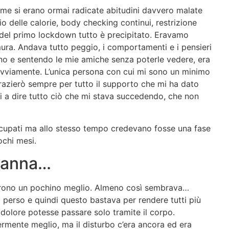
 me si erano ormai radicate abitudini davvero malate
 delle calorie, body checking continui, restrizione
zio del primo lockdown tutto è precipitato. Eravamo
o mura. Andava tutto peggio, i comportamenti e i pensieri
no e sentendo le mie amiche senza poterle vedere, era
 ovviamente. L’unica persona con cui mi sono un minimo
grazierò sempre per tutto il supporto che mi ha dato
 a dire tutto ciò che mi stava succedendo, che non
ccupati ma allo stesso tempo credevano fosse una fase
pochi mesi.
nganna…
andarono un pochino meglio. Almeno così sembrava…
 perso e quindi questo bastava per rendere tutti più
o dolore potesse passare solo tramite il corpo.
ente meglio, ma il disturbo c’era ancora ed era