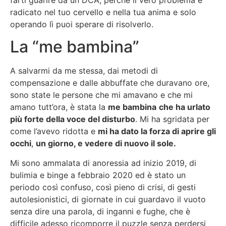
radicato nel tuo cervello e nella tua anima e solo
operando lì puoi sperare di risolverlo.
La “me bambina”
A salvarmi da me stessa, dai metodi di
compensazione e dalle abbuffate che duravano ore,
sono state le persone che mi amavano e che mi
amano tutt’ora, è stata la
me bambina
che ha urlato
più forte della voce del disturbo
. Mi ha sgridata per
come l’avevo ridotta e
mi ha dato la forza di aprire gli
occhi
,
un giorno, e vedere di nuovo il sole.
Mi sono ammalata di anoressia ad inizio 2019, di
bulimia e binge a febbraio 2020 ed è stato un
periodo così confuso, così pieno di crisi, di gesti
autolesionistici, di giornate in cui guardavo il vuoto
senza dire una parola, di inganni e fughe, che è
difficile adesso ricomporre il puzzle senza perdersi