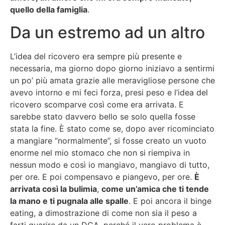
quello della famiglia
.
Da un estremo ad un altro
L’idea del ricovero era sempre più presente e
necessaria, ma giorno dopo giorno iniziavo a sentirmi
un po’ più amata grazie alle meravigliose persone che
avevo intorno e mi feci forza, presi peso e l’idea del
ricovero scomparve così come era arrivata. E
sarebbe stato davvero bello se solo quella fosse
stata la fine. È stato come se, dopo aver ricominciato
a mangiare “normalmente”, si fosse creato un vuoto
enorme nel mio stomaco che non si riempiva in
nessun modo e così io mangiavo, mangiavo di tutto,
per ore. E poi compensavo e piangevo, per ore.
È
arrivata così la bulimia
,
come un’amica che ti tende
la mano e ti pugnala alle spalle
. E poi ancora il binge
eating, a dimostrazione di come non sia il peso a
farti guarire da un DCA, perché il vero problema è