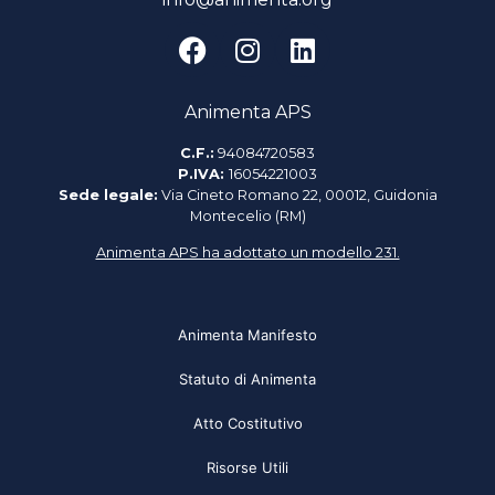
Animenta APS
C.F.:
94084720583
P.IVA:
16054221003
Sede legale:
Via Cineto Romano 22, 00012, Guidonia
Montecelio (RM)
Animenta APS ha adottato un modello 231.
Animenta Manifesto
Statuto di Animenta
Atto Costitutivo
Risorse Utili