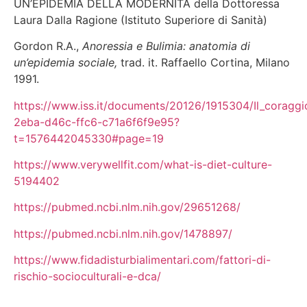
UN’EPIDEMIA DELLA MODERNITA della Dottoressa
Laura Dalla Ragione (Istituto Superiore di Sanità)
Gordon R.A.,
Anoressia e Bulimia: anatomia di
un’epidemia sociale,
trad. it. Raffaello Cortina, Milano
1991.
https://www.iss.it/documents/20126/1915304/Il_coraggi
2eba-d46c-ffc6-c71a6f6f9e95?
t=1576442045330#page=19
https://www.verywellfit.com/what-is-diet-culture-
5194402
https://pubmed.ncbi.nlm.nih.gov/29651268/
https://pubmed.ncbi.nlm.nih.gov/1478897/
https://www.fidadisturbialimentari.com/fattori-di-
rischio-socioculturali-e-dca/