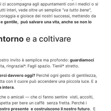
chi ci accompagna agli appuntamenti con i medici o si
tutti interi, vede oltre un semplice
“va tutto bene”
,
ncoraggia e gioisce dei nostri successi, mettendo da
 e gentile, può salvare una vita, anche se non lo
intorno
e a coltivare
 nostro invito è semplice ma profondo:
guardiamoci
ta, ringrazial*. Fagli spazio. Tienil* stretto.
serci davvero oggi?
Perché ogni gesto di gentilezza,
ta con il cuore può accendere una piccola luce. E a
a intera
.
che o amicali — che ci fanno sentire visti, accolti,
 aspetta per bere un caffè senza fretta. Perché i
nostro presente e costruiscono il nostro futuro
. E