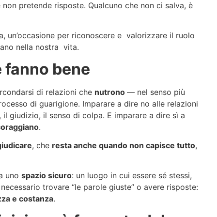
e non pretende risposte. Qualcuno che non ci salva, è
ia, un’occasione per riconoscere e valorizzare il ruolo
ocano nella nostra vita.
he fanno bene
circondarsi di relazioni che
nutrono
— nel senso più
ocesso di guarigione. Imparare a dire no alle relazioni
il giudizio, il senso di colpa. E imparare a dire sì a
coraggiano
.
giudicare
, che
resta anche quando non capisce tutto
,
ta uno
spazio sicuro
: un luogo in cui essere sé stessi,
necessario trovare “le parole giuste” o avere risposte:
zza e costanza
.