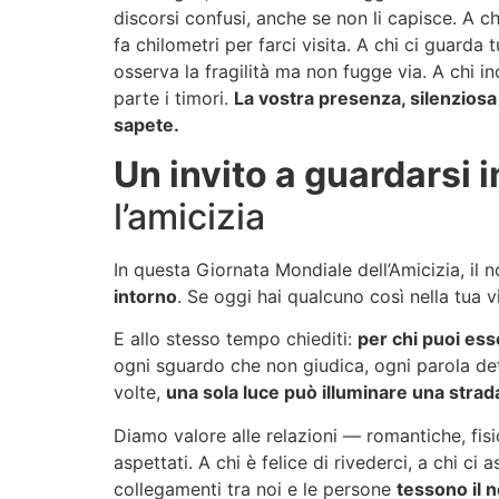
discorsi confusi, anche se non li capisce. A 
fa chilometri per farci visita. A chi ci guarda 
osserva la fragilità ma non fugge via. A chi i
parte i timori.
La vostra presenza, silenziosa
sapete.
Un invito a guardarsi 
l’amicizia
In questa Giornata Mondiale dell’Amicizia, il
intorno
. Se oggi hai qualcuno così nella tua vi
E allo stesso tempo chiediti:
per chi puoi es
ogni sguardo che non giudica, ogni parola det
volte,
una sola luce può illuminare una strad
Diamo valore alle relazioni — romantiche, fisi
aspettati. A chi è felice di rivederci, a chi ci
collegamenti tra noi e le persone
tessono il 