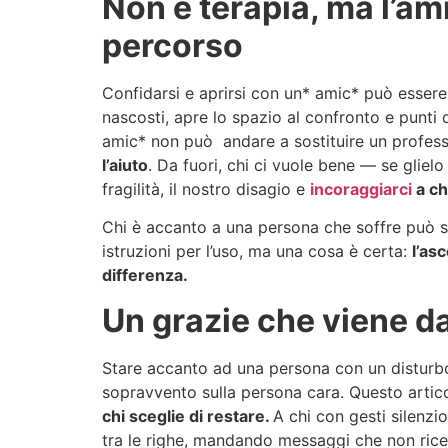
Non è terapia, ma l’ami
percorso
Confidarsi e aprirsi con un* amic* può essere l
nascosti, apre lo spazio al confronto e punt
amic* non può andare a sostituire un profess
l’aiuto
. Da fuori, chi ci vuole bene — se glie
fragilità, il nostro disagio e
incoraggiarci
a ch
Chi è accanto a una persona che soffre può s
istruzioni per l’uso, ma una cosa è certa:
l’as
differenza.
Un grazie che viene d
Stare accanto ad una persona con un disturbo
sopravvento sulla persona cara. Questo artic
chi sceglie di restare.
A chi con gesti silenzi
tra le righe, mandando messaggi che non ricev