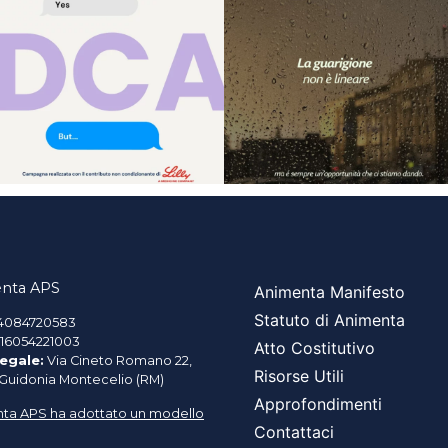
nta APS
Animenta Manifesto
Statuto di Animenta
4084720583
16054221003
Atto Costitutivo
egale:
Via Cineto Romano 22,
Risorse Utili
 Guidonia Montecelio (RM)
Approfondimenti
ta APS ha adottato un modello
Contattaci