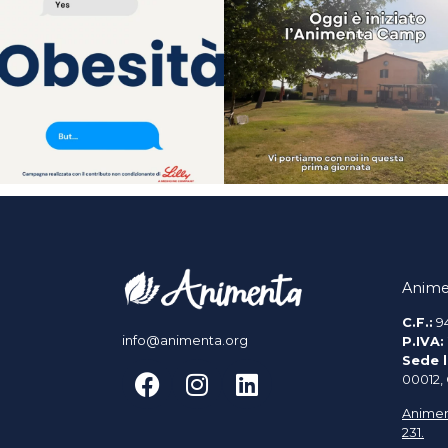
Anime
C.F.:
9
info@animenta.org
P.IVA:
Sede l
00012,
Animen
231.