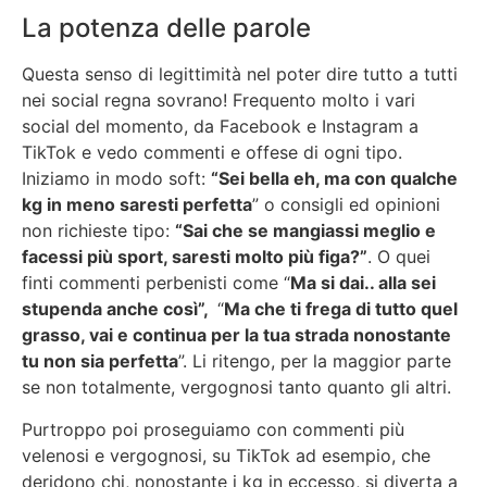
La potenza delle parole
Questa senso di legittimità nel poter dire tutto a tutti
nei social regna sovrano! Frequento molto i vari
social del momento, da Facebook e Instagram a
TikTok e vedo commenti e offese di ogni tipo.
Iniziamo in modo soft:
“Sei bella eh, ma con qualche
kg in meno saresti perfetta
” o consigli ed opinioni
non richieste tipo:
“Sai che se mangiassi meglio e
facessi più sport, saresti molto più figa?”
. O quei
finti commenti perbenisti come “
Ma si dai.. alla sei
stupenda anche così”,
“
Ma che ti frega di tutto quel
grasso, vai e continua per la tua strada nonostante
tu non sia perfetta
”. Li ritengo, per la maggior parte
se non totalmente, vergognosi tanto quanto gli altri.
Purtroppo poi proseguiamo con commenti più
velenosi e vergognosi, su TikTok ad esempio, che
deridono chi, nonostante i kg in eccesso, si diverta a