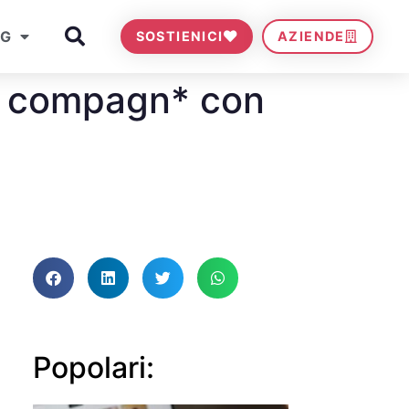
OG
SOSTIENICI
AZIENDE
i* compagn* con
Popolari: