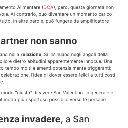
amento Alimentare (
DCA
), però, questa giornata non
le. Al contrario, può diventare un momento carico
 tutto. In altre parole, può fungere da amplificatore
partner non sanno
rano nella
relazione
. Si insinuano negli angoli della
trollo e dietro abitudini apparentemente innocue. Una
co tempo molti elementi potenzialmente triggeranti:
elebrazione, l’idea di dover essere felici a tutti costi
te.
 modo “giusto” di vivere San Valentino. In generale e
il modo più rispettoso possibile verso le persone
enza invadere
, a San