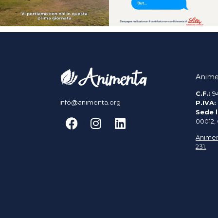
Anime
C.F.:
9
info@animenta.org
P.IVA:
Sede l
00012,
Animen
231.