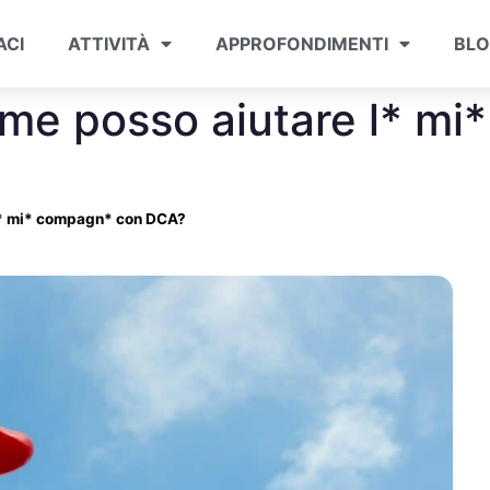
ACI
ATTIVITÀ
APPROFONDIMENTI
BL
ome posso aiutare l* m
 l* mi* compagn* con DCA?