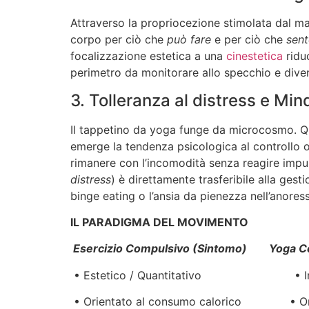
Attraverso la propriocezione stimolata dal man
corpo per ciò che
può fare
e per ciò che
sent
focalizzazione estetica a una
cinestetica
riduc
perimetro da monitorare allo specchio e diven
3. Tolleranza al distress e Min
Il tappetino da yoga funge da microcosmo. Q
emerge la tendenza psicologica al controllo o 
rimanere con l’incomodità senza reagire imp
distress
) è direttamente trasferibile alla ges
binge eating o l’ansia da pienezza nell’anoress
IL PARADIGMA DEL MOVIMENTO
Esercizio Compulsivo (Sintomo) Yoga 
• Estetico / Quantitativo • Intero
• Orientato al consumo calorico • Ori