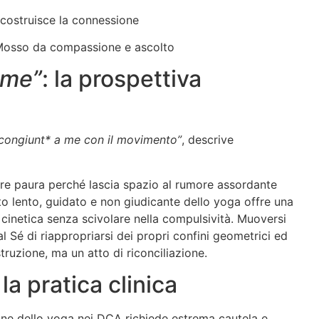
truisce la connessione
o da compassione e ascolto
 me”
: la prospettiva
icongiunt* a me con il movimento”
, descrive
fare paura perché lascia spazio al rumore assordante
nto lento, guidato e non giudicante dello yoga offre una
 cinetica senza scivolare nella compulsività. Muoversi
l Sé di riappropriarsi dei propri confini geometrici ed
truzione, ma un atto di riconciliazione.
la pratica clinica
one dello yoga nei DCA richiede estrema cautela e