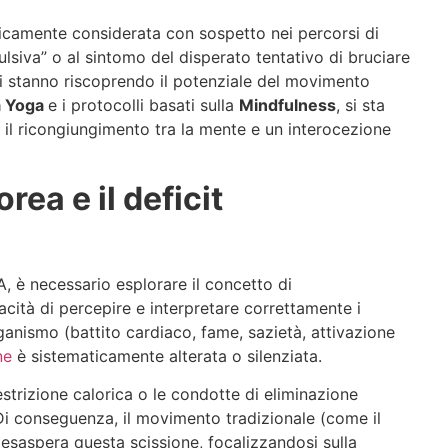
toricamente considerata con sospetto nei percorsi di
ulsiva” o al sintomo del disperato tentativo di bruciare
ici stanno riscoprendo il potenziale del movimento
a Yoga
e i protocolli basati sulla
Mindfulness
, si sta
 il ricongiungimento tra la mente e un interocezione
ea e il deficit
, è necessario esplorare il concetto di
acità di percepire e interpretare correttamente i
rganismo (battito cardiaco, fame, sazietà, attivazione
ne
è sistematicamente alterata o silenziata.
estrizione calorica o le condotte di eliminazione
 Di conseguenza, il movimento tradizionale (come il
) esaspera questa scissione, focalizzandosi sulla