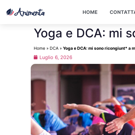
HOME
CONTATT
Yoga e DCA: mi s
Home
»
DCA
»
Yoga e DCA: mi sono ricongiunt* a 
Luglio 6, 2026