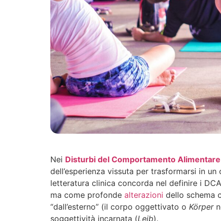
Nei
Disturbi del Comportamento Alimentare
dell’esperienza vissuta per trasformarsi in un
letteratura clinica concorda nel definire i DCA
ma come profonde
alterazioni
dello schema co
“dall’esterno” (il corpo oggettivato o
Körper
n
soggettività incarnata (
Leib
).