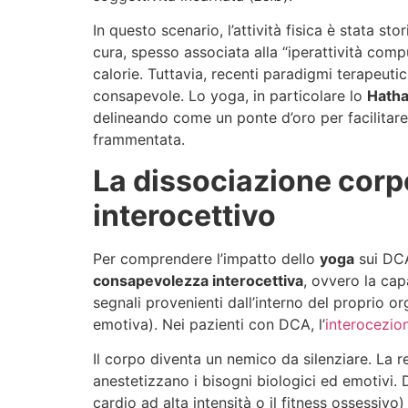
In questo scenario, l’attività fisica è stata s
cura, spesso associata alla “iperattività comp
calorie. Tuttavia, recenti paradigmi terapeut
consapevole. Lo yoga, in particolare lo
Hath
delineando come un ponte d’oro per facilitare
frammentata.
La dissociazione corpor
interocettivo
Per comprendere l’impatto dello
yoga
sui DCA
consapevolezza interocettiva
, ovvero la cap
segnali provenienti dall’interno del proprio o
emotiva). Nei pazienti con DCA, l’
interocezio
Il corpo diventa un nemico da silenziare. La r
anestetizzano i bisogni biologici ed emotivi.
cardio ad alta intensità o il fitness ossessivo