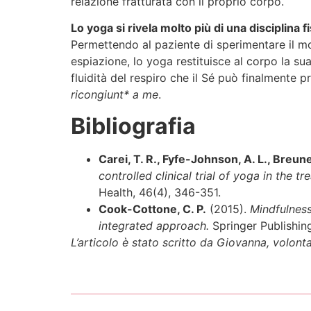
relazione fratturata con il proprio corpo.
Lo yoga si rivela molto più di una disciplina 
Permettendo al paziente di sperimentare il 
espiazione, lo yoga restituisce al corpo la sua
fluidità del respiro che il Sé può finalmente 
ricongiunt* a me
.
Bibliografia
Carei, T. R., Fyfe-Johnson, A. L., Breune
controlled clinical trial of yoga in the t
Health, 46(4), 346-351.
Cook-Cottone, C. P.
(2015).
Mindfulness
integrated approach.
Springer Publishi
L’articolo è stato scritto da Giovanna, volonta