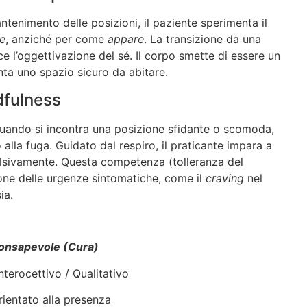
tenimento delle posizioni, il paziente sperimenta il
e
, anziché per come
appare
. La transizione da una
e l’oggettivazione del sé. Il corpo smette di essere un
ta uno spazio sicuro da abitare.
dfulness
uando si incontra una posizione sfidante o scomoda,
alla fuga. Guidato dal respiro, il praticante impara a
ulsivamente. Questa competenza (tolleranza del
tione delle urgenze sintomatiche, come il
craving
nel
ia.
Consapevole (Cura)
cettivo / Qualitativo
entato alla presenza