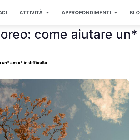
ACI
ATTIVITÀ
APPROFONDIMENTI
BL
oreo: come aiutare un* 
un* amic* in difficoltà