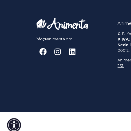
Anime
C.F.:
9
info@animenta.org
P.IVA:
Sede l
00012,
Animen
231.