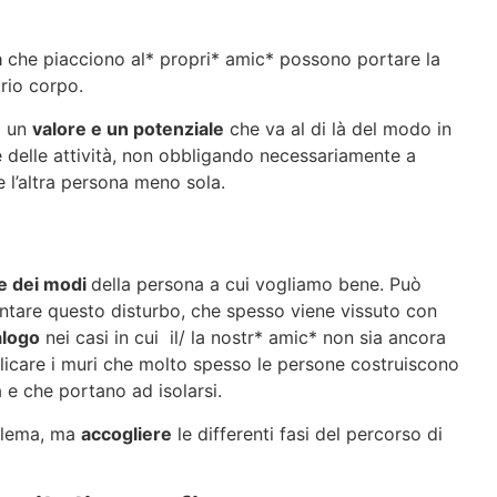
à
che piacciono al* propri* amic* possono portare la
rio corpo.
a un
valore e un potenziale
che va al di là del modo in
e delle attività, non obbligando necessariamente a
e l’altra persona meno sola.
e dei modi
della persona a cui vogliamo bene. Può
contare questo disturbo, che spesso viene vissuto con
alogo
nei casi in cui il/ la nostr* amic* non sia ancora
care i muri che molto spesso le persone costruiscono
e che portano ad isolarsi.
oblema, ma
accogliere
le differenti fasi del percorso di