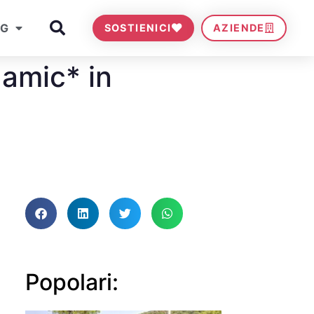
OG
SOSTIENICI
AZIENDE
amic* in
Popolari: