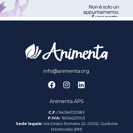
info@animenta.org
Animenta APS
C.F.:
94084720583
P.IVA:
16054221003
Sede legale:
Via Cineto Romano 22, 00012, Guidonia
Montecelio (RM)