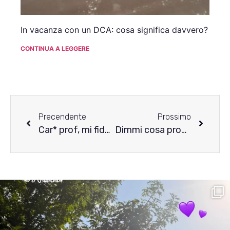
In vacanza con un DCA: cosa significa davvero?
CONTINUA A LEGGERE
Precendente
Prossimo
Car* prof, mi fido di te! Per un positivo rientro a scuola
Dimmi cosa provi e sarò al tuo fianco: l’importanza dell’ascolto empatico