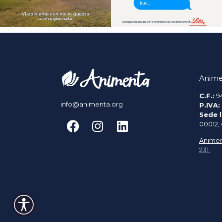
Anime
C.F.:
9
info@animenta.org
P.IVA:
Sede l
00012,
Animen
231.