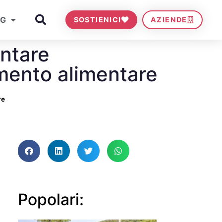
OG
SOSTIENICI
AZIENDE
ontare
mento alimentare
re
Popolari: